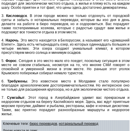
подходит для экологически чистого отдыха, а жилье и пляжу есть на каждом
шагу. Особо приятен и тот факт, что цены здесь достаточно демократичны.
3.
Кисловодск
. В этом городе можно не только отдохнуть от городской
суеты и забыть о нотариальных переводах, которые вы изо дня в день
делаете на работе в бюро переводов, но и оздоровиться. Вас порадуют
также гостеприимные хозяева, которые с радостью сдадут вам жилье и
подскажут все тонкости отдыха в этом месте.
4.
Нарочь
. Это место находится в Белоруссии, а называют его «домашний
Египет». Здесь есть четырнадцать озер, из которых одиннадцать больших и
четыре мелких. Эти озера создают уникальный климат, в котором
присутствуем много солнца и минимум осадков.
5.
Форос
. Сегодня в это место мало кто поедет, поскольку ситуация в этом
месте не совсем стабильна, несмотря на то, что многие СМИ говорят о
спокойной и умеренной жизни в этом месте. Но раньше этот уголок
Крымского побережья собирал немало туристов.
6.
Требужены
. Это известное место в Молдавии стало популярно
благодаря археологическим достопримечательностям. Но интересное оно
не только для расширения кругозора, но и для экологически чистого отдыха.
7.
Сумгайыт
. Этот город в Азербайджане удивит вас прекрасным и
недорогим отдыхом на берегу Каспийского моря. Здесь, вас ждут приятные
морские прогулки, дайвинг и рыбалка, рестораны, кафе и ночные дискотеки.
Также, вас приятно порадуют разнообразные маршруты и недорогое
жилье.
Ключевые теги:
бюро переводов
,
нотариальный перевод
Другие новости по теме: