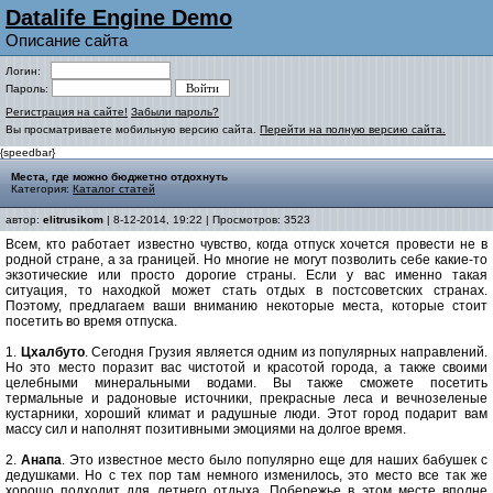
Datalife Engine Demo
Описание сайта
Логин:
Пароль:
Регистрация на сайте!
Забыли пароль?
Вы просматриваете мобильную версию сайта.
Перейти на полную версию сайта.
{speedbar}
Места, где можно бюджетно отдохнуть
Категория:
Каталог статей
автор:
elitrusikom
| 8-12-2014, 19:22 | Просмотров: 3523
Всем, кто работает известно чувство, когда отпуск хочется провести не в
родной стране, а за границей. Но многие не могут позволить себе какие-то
экзотические или просто дорогие страны. Если у вас именно такая
ситуация, то находкой может стать отдых в постсоветских странах.
Поэтому, предлагаем ваши вниманию некоторые места, которые стоит
посетить во время отпуска.
1.
Цхалбуто
. Сегодня Грузия является одним из популярных направлений.
Но это место поразит вас чистотой и красотой города, а также своими
целебными минеральными водами. Вы также сможете посетить
термальные и радоновые источники, прекрасные леса и вечнозеленые
кустарники, хороший климат и радушные люди. Этот город подарит вам
массу сил и наполнят позитивными эмоциями на долгое время.
2.
Анапа
. Это известное место было популярно еще для наших бабушек с
дедушками. Но с тех пор там немного изменилось, это место все так же
хорошо подходит для летнего отдыха. Побережье в этом месте вполне