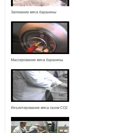
Запекание мяса баранины
Массирование мяса баранины
Инъектирование мяса газом СО2