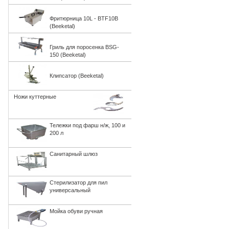
Фритюрница 10L - BTF10B
(Beeketal)
Гриль для поросенка BSG-
150 (Beeketal)
Клипсатор (Beeketal)
Ножи куттерные
Тележки под фарш н/ж, 100 и
200 л
Санитарный шлюз
Стерилизатор для пил
универсальный
Мойка обуви ручная