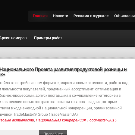
Главная
Новости
Реклама в журнале
Объявлени
Архив номеров
Примеры работ
о Национального Проекта развития продуктовой розницы и
к»
тейла в востребованном формате, маркетинговые активности, работа над
 лояльности покупателей, продуманный ассортимент, оптимизация и
бизнес-процессами, допуск поставщика в со-управление категорией в
же заключение новых контрактов поставки товаров – задачи, которые
тники в ходе ежегодной Национальной конференции, организованной
руппой TradeMaster® Group (TradeMaster.UA)
говые активности
,
Национальная конференция
,
FoodMaster-2015
Подробнее