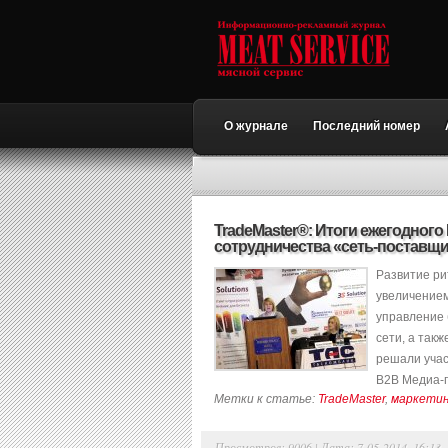
О журнале
Последний номер
TradeMaster®: Итоги ежегодног
сотрудничества «сеть-поставщи
Развитие ри
увеличением
управление 
сети, а так
решали учас
В2В Медиа-г
Метки к статье:
TradeMaster
,
маркетин
Просмотров: 9006 | Дата: 7-05-2014, 16:13