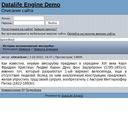
Datalife Engine Demo
Описание сайта
Логин:
Пароль:
Регистрация на сайте!
Забыли пароль?
Вы просматриваете мобильную версию сайта.
Перейти на полную версию сайта.
{speedbar}
История возникновения мясорубки
Категория:
Новости
»
Новости журнала
автор:
elitrusikom
| 2-10-2012, 14:37 | Просмотров: 14806
Как известно, первую мясорубку придумал в середине XIX века Карл
Фридрих Христиан Людвиг барон Дрез фон Зауэрбронн (1785-1851гг),
именно тот, который разработал 1-ый вариант велосипеда, еще в
отсутствии педалей. Вслед за ним аналогичную конструкцию предложил,
желая упростить труд своей супруге, изобретатель c Австрии Миттерхофер
Петер (1822-1893гг).
Комментарии (0)
Подробнее
Powered by
DataLife Engine