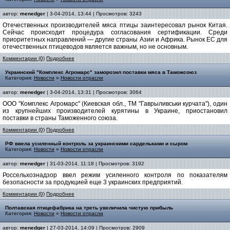
автор:
menedger
| 3-04-2014, 13:44 | Просмотров: 3243
Отечественных производителей мяса птицы заинтересовал рынок Китая.
Сейчас происходит процедура согласования сертификации. Среди
приоритетных направлений — другие страны Азии и Африка. Рынок ЕС для
отечественных птицеводов является важным, но не основным.
Комментарии (0)
Подробнее
Украинский "Комплекс Агромарс" заморозил поставки мяса в Таможсоюз
Категория:
Новости
»
Новости отрасли
автор:
menedger
| 3-04-2014, 13:31 | Просмотров: 3064
ООО "Комплекс Агромарс" (Киевская обл., ТМ "Гаврыливськи курчата"), один
из крупнейших производителей курятины в Украине, приостановил
поставки в страны Таможенного союза.
Комментарии (0)
Подробнее
РФ ввела усиленный контроль за украинскими сардельками и сыром
Категория:
Новости
»
Новости отрасли
автор:
menedger
| 31-03-2014, 11:18 | Просмотров: 3192
Россельхознадзор ввел режим усиленного контроля по показателям
безопасности за продукцией еще 3 украинских предприятий.
Комментарии (0)
Подробнее
Полтавская птицефабрика на треть увеличила чистую прибыль
Категория:
Новости
»
Новости отрасли
автор:
menedger
| 27-03-2014, 14:09 | Просмотров: 2909