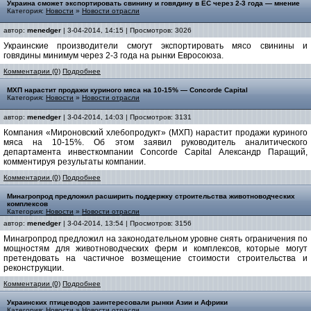
Украина сможет экспортировать свинину и говядину в ЕС через 2-3 года — мнение
Категория:
Новости
»
Новости отрасли
автор:
menedger
| 3-04-2014, 14:15 | Просмотров: 3026
Украинские производители смогут экспортировать мясо свинины и
говядины минимум через 2-3 года на рынки Евросоюза.
Комментарии (0)
Подробнее
МХП нарастит продажи куриного мяса на 10-15% — Concorde Capital
Категория:
Новости
»
Новости отрасли
автор:
menedger
| 3-04-2014, 14:03 | Просмотров: 3131
Компания «Мироновский хлебопродукт» (МХП) нарастит продажи куриного
мяса на 10-15%. Об этом заявил руководитель аналитического
департамента инвесткомпании Concorde Capital Александр Паращий,
комментируя результаты компании.
Комментарии (0)
Подробнее
Минагропрод предложил расширить поддержку строительства животноводческих
комплексов
Категория:
Новости
»
Новости отрасли
автор:
menedger
| 3-04-2014, 13:54 | Просмотров: 3156
Минагропрод предложил на законодательном уровне снять ограничения по
мощностям для животноводческих ферм и комплексов, которые могут
претендовать на частичное возмещение стоимости строительства и
реконструкции.
Комментарии (0)
Подробнее
Украинских птицеводов заинтересовали рынки Азии и Африки
Категория:
Новости
»
Новости отрасли