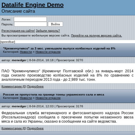
Datalife Engine Demo
Описание сайта
Логин:
Пароль:
Регистрация на сайте!
Забыли пароль?
Вы просматриваете мобильную версию сайта.
Перейти на полную версию сайта.
{speedbar}
"Кременчугмясо" за 3 мес. уменьшило выпуск колбасных изделий на 8%
Категория:
Новости
»
Новости отрасли
автор:
menedger
| 8-04-2014, 16:18 | Просмотров: 3270
ПАО "Кременчугмясо" (Кременчуг Полтавской обл.) за январь-март 2014
года снизило производство колбасных изделий на 8% по сравнению с
аналогичным периодом 2013 года - до 2,989 тыс. тонн.
Комментарии (0)
Подробнее
Россия не пропустила на границе тонны украинского сала и мяса
Категория:
Новости
»
Новости отрасли
автор:
menedger
| 8-04-2014, 12:03 | Просмотров: 3176
Федеральная служба ветеринарного и фитосанитарного надзора России
(Россельхознадзор) сообщила о пресечении попытки незаконного ввоза
мяса и сала из Украины, сказано в сообщении на сайте ведомства.
Комментарии (0)
Подробнее